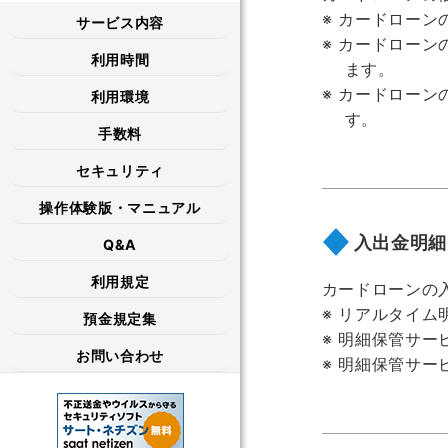
カードローン
サービス内容
カードローン
利用時間
ます。
カードローン
利用環境
す。
手数料
セキュリティ
操作体験版・マニュアル
入出金明細
Q&A
利用規定
カードローンの
リアルタイム
預金規定集
明細保管サー
お問い合わせ
明細保管サー