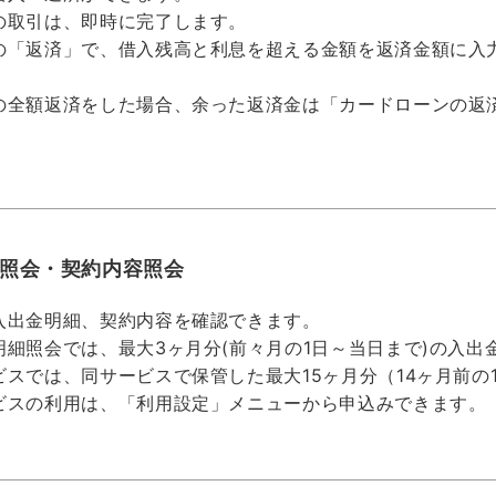
の取引は、即時に完了します。
の「返済」で、借入残高と利息を超える金額を返済金額に入
の全額返済をした場合、余った返済金は「カードローンの返済
照会・契約内容照会
入出金明細、契約内容を確認できます。
明細照会では、最大3ヶ月分(前々月の1日～当日まで)の入
ビスでは、同サービスで保管した最大15ヶ月分（14ヶ月前
ビスの利用は、「利用設定」メニューから申込みできます。