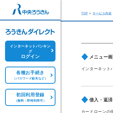
TOP
サービス内容
インターネットバンキン
グ
ログイン
メニュー画
インターネット
各種お手続き
（パスワード紛失など）
初回利用登録
借入・返済
（無料：即時利用可）
カードローンの